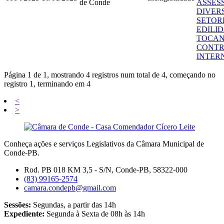
de Conde
ASSES
DIVER
SETOR
EDILI
TOCAN
CONTR
INTER
Página 1 de 1, mostrando 4 registros num total de 4, começando no
registro 1, terminando em 4
<
>
Conheça ações e serviços Legislativos da Câmara Municipal de
Conde-PB.
Rod. PB 018 KM 3,5 - S/N, Conde-PB, 58322-000
(83) 99165-2574
camara.condepb@gmail.com
Sessões:
Segundas, a partir das 14h
Expediente:
Segunda à Sexta de 08h às 14h