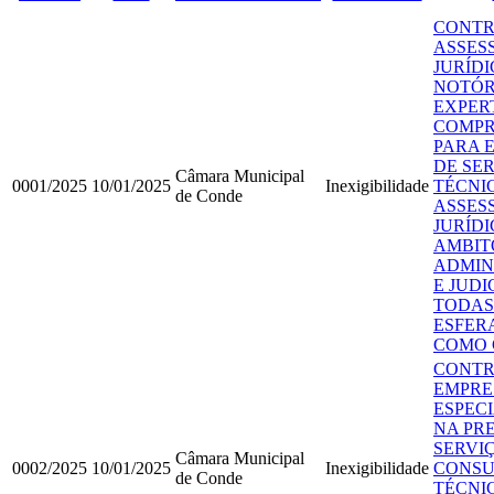
CONTR
ASSES
JURÍD
NOTÓR
EXPER
COMP
PARA 
DE SE
Câmara Municipal
0001/2025
10/01/2025
Inexigibilidade
TÉCNI
de Conde
ASSES
JURÍDI
AMBIT
ADMIN
E JUDI
TODAS
ESFER
COMO 
CONTR
EMPRE
ESPEC
NA PR
SERVI
Câmara Municipal
0002/2025
10/01/2025
Inexigibilidade
CONSU
de Conde
TÉCNI