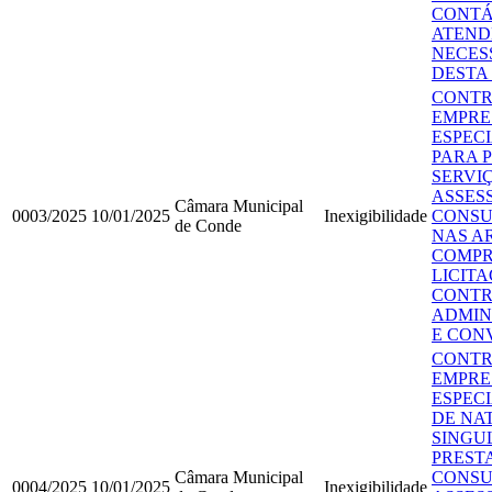
CONTÁ
ATEND
NECES
DESTA
CONTR
EMPRE
ESPEC
PARA 
SERVI
ASSES
Câmara Municipal
0003/2025
10/01/2025
Inexigibilidade
CONSU
de Conde
NAS A
COMPR
LICITA
CONTR
ADMIN
E CON
CONTR
EMPRE
ESPEC
DE NA
SINGU
PREST
Câmara Municipal
CONSU
0004/2025
10/01/2025
Inexigibilidade