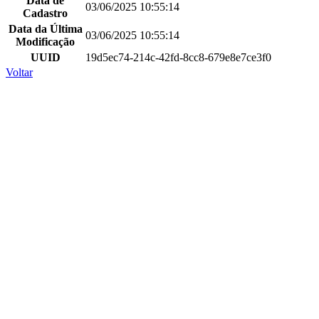
Data de
03/06/2025 10:55:14
Cadastro
Data da Última
03/06/2025 10:55:14
Modificação
UUID
19d5ec74-214c-42fd-8cc8-679e8e7ce3f0
Voltar