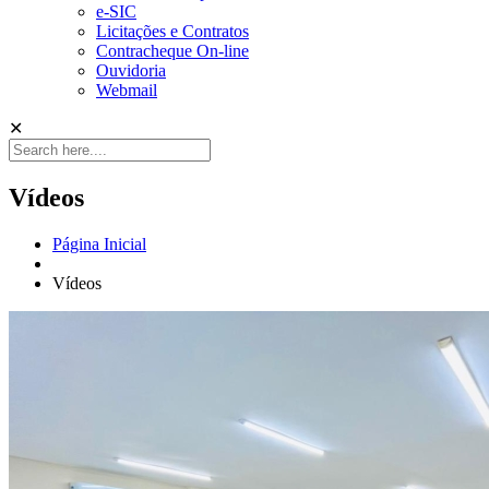
e-SIC
Licitações e Contratos
Contracheque On-line
Ouvidoria
Webmail
✕
Vídeos
Página Inicial
Vídeos