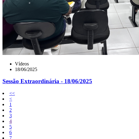
Vídeos
18/06/2025
Sessão Extraordinária - 18/06/2025
<<
<
1
2
3
4
5
6
7