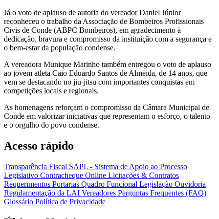
Já o voto de aplauso de autoria do vereador Daniel Júnior
reconheceu o trabalho da Associação de Bombeiros Profissionais
Civis de Conde (ABPC Bombeiros), em agradecimento à
dedicação, bravura e compromisso da instituição com a segurança e
o bem-estar da população condense.
A vereadora Munique Marinho também entregou o voto de aplauso
ao jovem atleta Caio Eduardo Santos de Almeida, de 14 anos, que
vem se destacando no jiu-jítsu com importantes conquistas em
competições locais e regionais.
As homenagens reforçam o compromisso da Câmara Municipal de
Conde em valorizar iniciativas que representam o esforço, o talento
e o orgulho do povo condense.
Acesso rápido
Transparência Fiscal
SAPL - Sistema de Apoio ao Processo
Legislativo
Contracheque Online
Licitações & Contratos
Requerimentos
Portarias
Quadro Funcional
Legislação
Ouvidoria
Regulamentação da LAI
Vereadores
Perguntas Frequentes (FAQ)
Glossário
Política de Privacidade