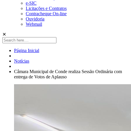
e-SIC
Licitações e Contratos
Contracheque On-line
Ouvidoria
Webmail
✕
Página Inicial
Notícias
Câmara Municipal de Conde realiza Sessão Ordinária com
entrega de Votos de Aplauso