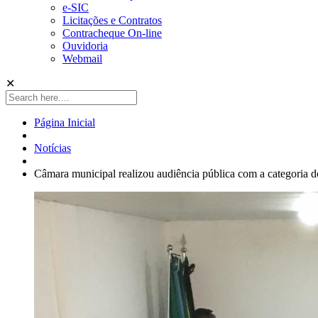
e-SIC
Licitações e Contratos
Contracheque On-line
Ouvidoria
Webmail
✕
Página Inicial
Notícias
Câmara municipal realizou audiência pública com a categoria dos