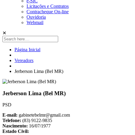
e-SIC
Licitações e Contratos
Contracheque On-line
Ouvidoria
Webmail
✕
Página Inicial
Vereadors
Jerberson Lima (Bel MR)
Jerberson Lima (Bel MR)
PSD
E-mail:
gabinetebelmr@gmail.com
Telefone:
(83) 9122-9835
Nascimento:
16/07/1977
Estado Civil: