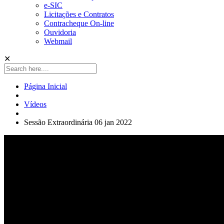
e-SIC
Licitações e Contratos
Contracheque On-line
Ouvidoria
Webmail
✕
Página Inicial
Vídeos
Sessão Extraordinária 06 jan 2022