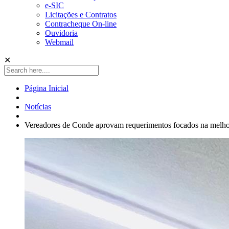
e-SIC
Licitações e Contratos
Contracheque On-line
Ouvidoria
Webmail
✕
Página Inicial
Notícias
Vereadores de Conde aprovam requerimentos focados na melhori