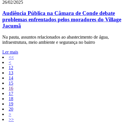
26/02/2025
Audiência Pública na Câmara de Conde debate
problemas enfrentados pelos moradores do Village
Jacumã
Na pauta, assuntos relacionados ao abastecimento de água,
infraestrutura, meio ambiente e segurança no bairro
Ler mais
<<
<
12
13
14
15
16
17
18
19
20
>
>>