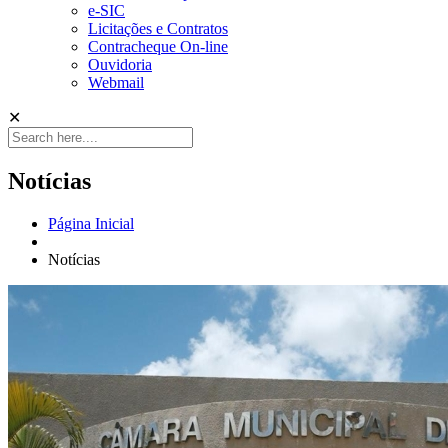
e-SIC
Licitações e Contratos
Contracheque On-line
Ouvidoria
Webmail
✕
Notícias
Página Inicial
Notícias