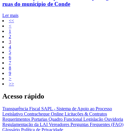
ruas do município de Conde
Ler mais
<<
<
1
2
3
4
5
6
7
8
9
>
>>
Acesso rápido
Transparência Fiscal
SAPL - Sistema de Apoio ao Processo
Legislativo
Contracheque Online
Licitações & Contratos
Requerimentos
Portarias
Quadro Funcional
Legislação
Ouvidoria
Regulamentação da LAI
Vereadores
Perguntas Frequentes (FAQ)
Glossário
Política de Privacidade